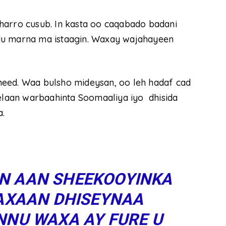
harro cusub. In kasta oo caqabado badani
du marna ma istaagin. Waxay wajahayeen
need. Waa bulsho mideysan, oo leh hadaf cad
delaan warbaahinta Soomaaliya iyo dhisida
a.
IN AAN SHEEKOOYINKA
WAXAAN DHISEYNAA
NU WAXA AY FURE U