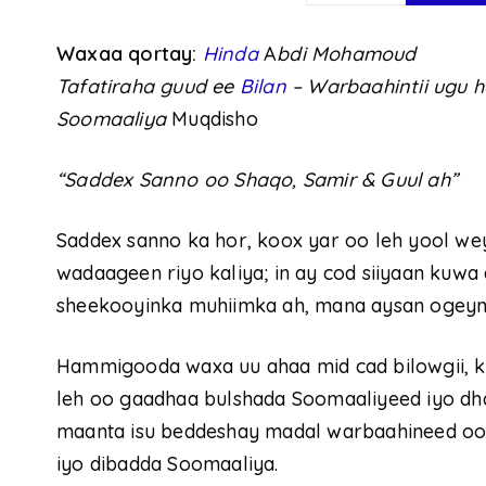
Waxaa qortay:
Hinda
A
bdi Mohamoud
Tafatiraha guud ee
Bilan
– Warbaahintii ugu 
Soomaaliya
Muqdisho
“Saddex San
n
o oo Shaqo, Samir & Guul ah”
Saddex sanno ka hor, koox yar oo leh yool wey
wadaageen riyo kaliya; in ay cod siiyaan kuwa
sheekooyinka muhiimka ah, mana aysan ogeyn
Hammigooda waxa uu ahaa mid cad bilowgii, k
leh oo gaadhaa bulshada Soomaaliyeed iyo dha
maanta isu beddeshay madal warbaahineed oo
iyo dibadda Soomaaliya.