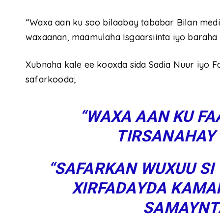
“Waxa aan ku soo bilaabay tababar Bilan medi
waxaanan, maamulaha Isgaarsiinta iyo baraha B
Xubnaha kale ee kooxda sida Sadia Nuur iyo F
safarkooda;
“WAXA AAN KU FA
TIRSANAHAY 
“SAFARKAN WUXUU SI
XIRFADAYDA KAMA
SAMAYNT