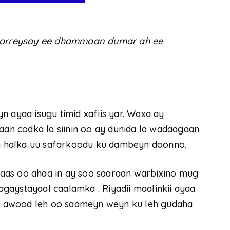
horreysay ee dhammaan dumar ah ee
n ayaa isugu timid xafiis yar. Waxa ay
 aan codka la siinin oo ay dunida la wadaagaan
 halka uu safarkoodu ku dambeyn doonno.
aas oo ahaa in ay soo saaraan warbixino mug
gaystayaal caalamka . Riyadii maalinkii ayaa
 awood leh oo saameyn weyn ku leh gudaha