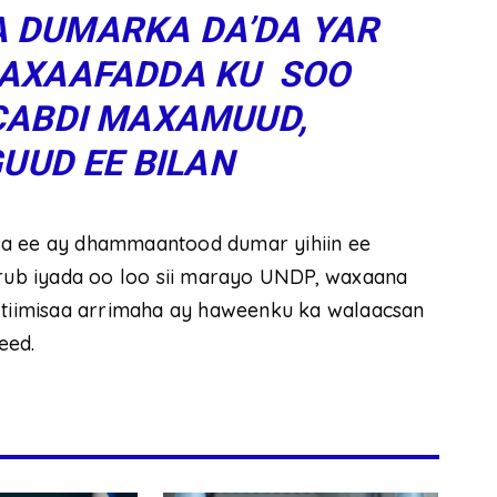
 DUMARKA DA’DA YAR
SAXAAFADDA KU SOO
CABDI MAXAMUUD,
UUD EE BILAN
a ee ay dhammaantood dumar yihiin ee
ub iyada oo loo sii marayo UNDP, waxaana
iftiimisaa arrimaha ay haweenku ka walaacsan
eed.