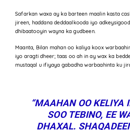
Safarkan waxa ay ka barteen maalin kasta cas
jireen, haddana deddaalkooda iyo adkeysigoo
dhibaatooyin wayna ka gudbeen.
Maanta, Bilan mahan oo kaliya koox warbaahi
iyo aragti dheer; taas oo ah in ay wax ka bed
mustaqal u ifiyaya gabadha warbaahinta ku jir
“MAAHAN OO KELIYA 
SOO TEBINO, EE 
DHAXAL. SHAQADEEN