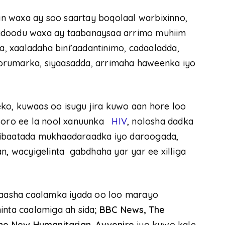
n waxa ay soo saartay boqolaal warbixinno,
qadoodu waxa ay taabanaysaa arrimo muhiim
a, xaaladaha bini’aadantinimo, cadaaladda,
orumarka, siyaasadda, arrimaha haweenka iyo
ko, kuwaas oo isugu jira kuwo aan hore loo
kooro ee la nool xanuunka
HIV
, nolosha dadka
hibaatada mukhaadaraadka iyo daroogada,
n, wacyigelinta gabdhaha yar yar ee xilliga
aasha caalamka iyada oo loo marayo
inta caalamiga ah sida;
BBC News, The
 The New Humanitarian, Avvenire
iyo kuwo kale