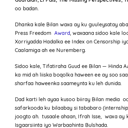
oo badan.
Dhanka kale Bilan waxa ay ku guuleysatay ab
Press Freedom
Award
, waxaana sidoo kale l
Xorriyadda Hadalka ee Index on Censorship i
Caalamiga ah ee Nuremberg.
Sidoo kale, Tifatiraha Guud ee Bilan — Hinda A
ka mid ah liiska boqolka haween ee ay soo sa
sharfaa haweenka saameynta ku leh dunida.
Dad karti leh ayaa kusoo biiray Bilan media 
safarkooda ku bilaabay si tababaro (internship
joogto ah. tusaale ahaan, Ifrah Isse, waxa a
Isgaarsiinta iyo Warbaahinta Bulshada.