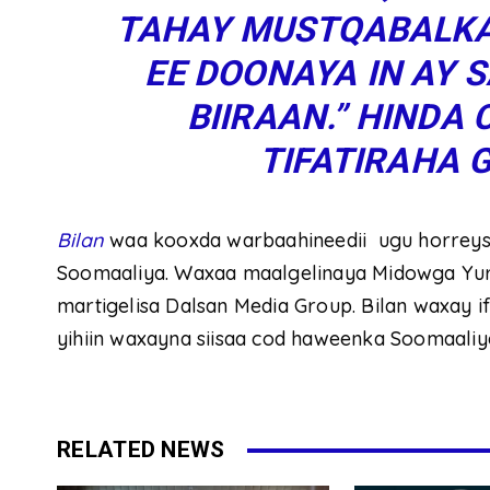
TAHAY MUSTQABALKA
EE DOONAYA IN AY 
BIIRAAN.”
HINDA 
TIFATIRAHA G
Bilan
waa kooxda warbaahineedii ugu horreys
Soomaaliya. Waxaa maalgelinaya Midowga Yur
martigelisa Dalsan Media Group. Bilan waxay 
yihiin waxayna siisaa cod haweenka Soomaaliy
RELATED NEWS