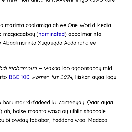
aalmarinta caalamiga ah ee One World Media
oo magacaabay (
nominated
) abaalmarinta
yo Abaalmarinta Xuquuqda Aadanaha ee
bdi Mohamoud
— waxaa loo aqoonsaday mid
arto
BBC 100
women list
2024
, liiskan ayaa lagu
oo horumar xirfadeed ku sameeyay. Qaar ayaa
) ah, balse maanta waxa ay yihiin shaqaale
y ku bilowday tababar, haddana waa Madaxa