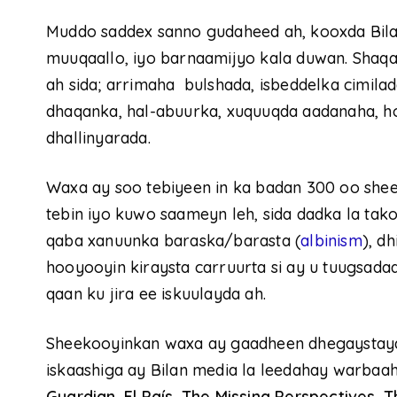
Muddo saddex sanno gudaheed ah, kooxda Bila
muuqaallo, iyo barnaamijyo kala duwan. Sha
ah sida; arrimaha bulshada, isbeddelka cimilad
dhaqanka, hal-abuurka, xuquuqda aadanaha, h
dhallinyarada.
Waxa ay soo tebiyeen in ka badan 300 oo shee
tebin iyo kuwo saameyn leh, sida dadka la ta
qaba xanuunka baraska/barasta (
albinism
), d
hooyooyin kiraysta carruurta si ay u tuugsadaa
qaan ku jira ee iskuulayda ah.
Sheekooyinkan waxa ay gaadheen dhegaystay
iskaashiga ay Bilan media la leedahay warbaah
Guardian, El País, The Missing Perspectives,