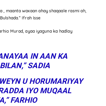
a , maanta waxaan ahay shaqaale rasmi ah,
ulshada.” Ifrah Isse
arhio Murad, ayaa iyaguna ka hadlay
ANAYAA IN AAN KA
BILAN,”
SADIA
 WEYN U HORUMARIYAY
RADDA IYO MUQAAL
A,”
FARHIO