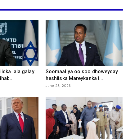
iska lala galay
Soomaaliya oo soo dhoweysay
hab...
heshiiska Mareykanka i...
June 23, 2026