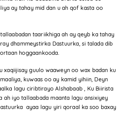
ya ay tahay mid dan u ah qof kasta oo
 tallaabadan taariikhiga ah ay qeyb ka tahay
iray dhammeystirka Dastuurka, si talada dib
oortaan hoggaankooda.
xaqiijisay guulo waaweyn oo wax badan ku
aaliya, kuwaas oo ay kamid yihiin, Deyn
ka lagu ciribtirayo Alshabaab , Ku Biirista
ga ah iyo tallaabada maanta lagu ansixiyey
astuurka ayaa lagu yiri qoraal ka soo baxay