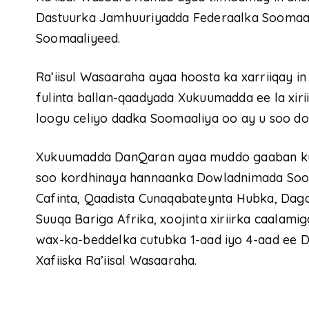
Dastuurka Jamhuuriyadda Federaalka Soomaali
Soomaaliyeed.
Ra’iisul Wasaaraha ayaa hoosta ka xarriiqay in
fulinta ballan-qaadyada Xukuumadda ee la xiri
loogu celiyo dadka Soomaaliya oo ay u soo d
Xukuumadda DanQaran ayaa muddo gaaban ku 
soo kordhinaya hannaanka Dowladnimada Soom
Cafinta, Qaadista Cunaqabateynta Hubka, Dagaal
Suuqa Bariga Afrika, xoojinta xiriirka caalami
wax-ka-beddelka cutubka 1-aad iyo 4-aad ee D
Xafiiska Ra’iisal Wasaaraha.