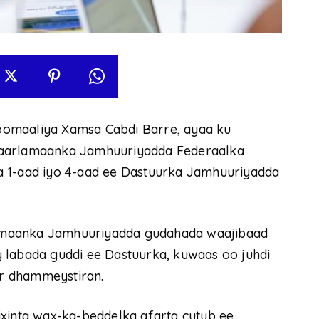
oomaaliya Xamsa Cabdi Barre, ayaa ku
Baarlamaanka Jamhuuriyadda Federaalka
a 1-aad iyo 4-aad ee Dastuurka Jamhuuriyadda
amaanka Jamhuuriyadda gudahada waajibaad
 labada guddi ee Dastuurka, kuwaas oo juhdi
ur dhammeystiran.
ixinta wax-ka-beddelka afarta cutub ee