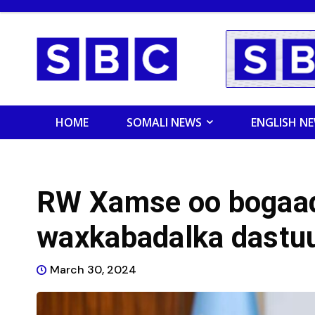
HOME
SOMALI NEWS
ENGLISH N
RW Xamse oo bogaad
waxkabadalka dastu
March 30, 2024