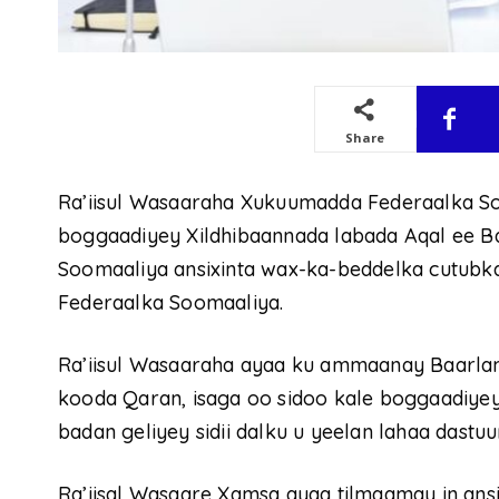
Share
Ra’iisul Wasaaraha Xukuumadda Federaalka S
boggaadiyey Xildhibaannada labada Aqal ee 
Soomaaliya ansixinta wax-ka-beddelka cutubk
Federaalka Soomaaliya.
Ra’iisul Wasaaraha ayaa ku ammaanay Baarl
kooda Qaran, isaga oo sidoo kale boggaadiyey
badan geliyey sidii dalku u yeelan lahaa dastu
Ra’iisal Wasaare Xamsa ayaa tilmaamay in ans