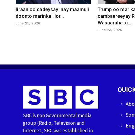
Iiraan oo cadeysay inay maamuli
Trump oo mar ka
doonto marinka Hor...
cambaareeyay R
Wasaaraha xi...
June 23, 2026
June 23, 2026
QUICK
Abo
Som
SBC is non Governmental media
group (Radio, Television and
Eng
Internet, SBC was established in