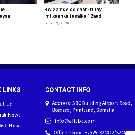
le
RW Xamse oo daah-furay
aysal
Imtixaanka fasalka 12aad
June 20, 2026
 LINKS
CONTACT INFO
Address: SBC Building Airport Road,
ut Us
Bossaso, Puntland, Somalia
ali News
info@allsbc.com
lish News
Office Phone: +2525-824012/824600