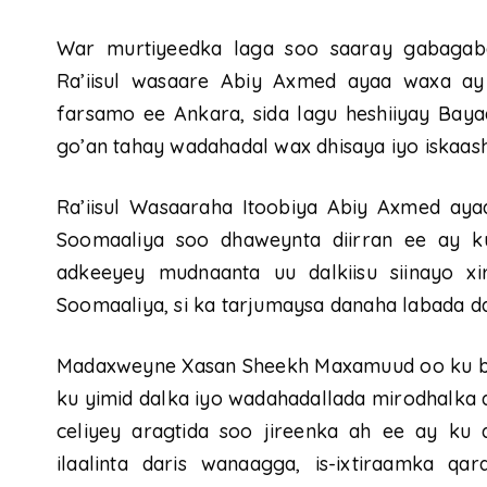
War murtiyeedka laga soo saaray gabagab
Ra’iisul wasaare Abiy Axmed ayaa waxa ay
farsamo ee Ankara, sida lagu heshiiyay Baya
go’an tahay wadahadal wax dhisaya iyo iskaash
Ra’iisul Wasaaraha Itoobiya Abiy Axmed ay
Soomaaliya soo dhaweynta diirran ee ay ku
adkeeyey mudnaanta uu dalkiisu siinayo xi
Soomaaliya, si ka tarjumaysa danaha labada da
Madaxweyne Xasan Sheekh Maxamuud oo ku bo
ku yimid dalka iyo wadahadallada mirodhalka 
celiyey aragtida soo jireenka ah ee ay ku 
ilaalinta daris wanaagga, is-ixtiraamka q