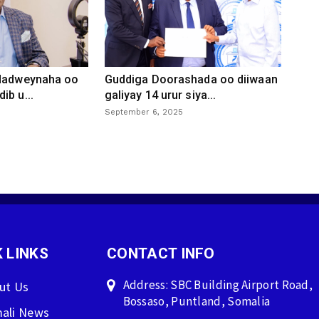
 dadweynaha oo
Guddiga Doorashada oo diiwaan
ib u...
galiyay 14 urur siya...
September 6, 2025
 LINKS
CONTACT INFO
Address: SBC Building Airport Road,
ut Us
Bossaso, Puntland, Somalia
ali News