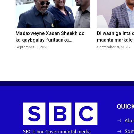
Madaxweyne Xasan Sheekh oo
Diiwaan galinta
ka qaybgalay furitaanka...
maanta markale d
September 9, 2025
September 9, 2025
QUICK
Abo
Som
SBC is non Governmental media