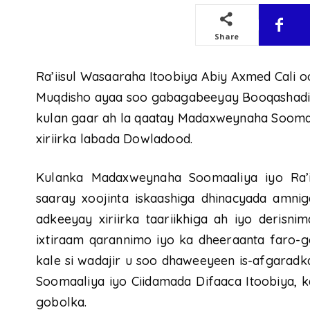
Share
Ra’iisul Wasaaraha Itoobiya Abiy Axmed Cali
Muqdisho ayaa soo gabagabeeyay Booqashadii
kulan gaar ah la qaatay Madaxweynaha Sooma
xiriirka labada Dowladood.
Kulanka Madaxweynaha Soomaaliya iyo Ra’ii
saaray xoojinta iskaashiga dhinacyada amnig
adkeeyay xiriirka taariikhiga ah iyo derisn
ixtiraam qarannimo iyo ka dheeraanta faro-g
kale si wadajir u soo dhaweeyeen is-afgarad
Soomaaliya iyo Ciidamada Difaaca Itoobiya, k
gobolka.