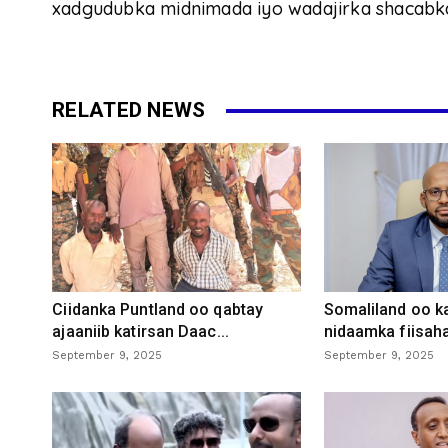
xadgudubka midnimada iyo wadajirka shacabk
RELATED NEWS
Ciidanka Puntland oo qabtay
Somaliland oo k
ajaaniib katirsan Daac...
nidaamka fiisaha
September 9, 2025
September 9, 2025