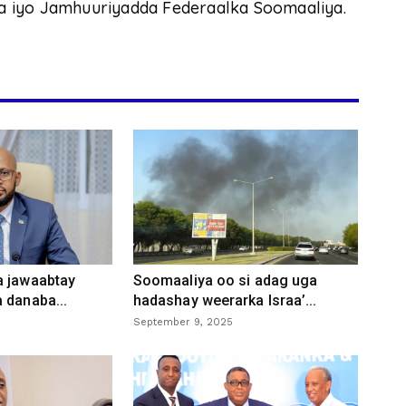
a iyo Jamhuuriyadda Federaalka Soomaaliya.
a jawaabtay
Soomaaliya oo si adag uga
 danaba...
hadashay weerarka Israa’...
September 9, 2025