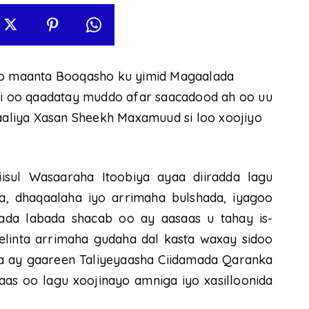
 oo maanta Booqasho ku yimid Magaalada
 oo qaadatay muddo afar saacadood ah oo uu
aliya Xasan Sheekh Maxamuud si loo xoojiyo
sul Wasaaraha Itoobiya ayaa diiradda lagu
a, dhaqaalaha iyo arrimaha bulshada, iyagoo
imada labada shacab oo ay aasaas u tahay is-
elinta arrimaha gudaha dal kasta waxay sidoo
ka ay gaareen Taliyeyaasha Ciidamada Qaranka
aas oo lagu xoojinayo amniga iyo xasilloonida