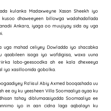
ada kulanka Madaxweyne Xasan Sheekh iyo
 kusoo dhaweeyeen billowga wadahadallada
anadii Ankara, iyaga oo muujiyay sida ay uga
i.
aa uga mahad celiyey Dowladda iyo shacabka
 qaabileen isaga iyo wafdigiisa, waxa uuna
riirka labo-geesoodka ah ee kala dhexeeya
l iyo xasilloonida gobolka.
gaadiyey Ra’iisul Abiy Axmed booqashada uu
ah ee ay ku yeesheen Villa Soomaaliya ayaa ku
dhisan tahay diblumaasiyadda Soomaaliya ee
arannimo iyo in aan cidna laga aqbalayn ku