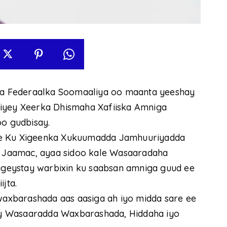
a Federaalka Soomaaliya oo maanta yeeshay
xiyey Xeerka Dhismaha Xafiiska Amniga
o gudbisay.
re Ku Xigeenka Xukuumadda Jamhuuriyadda
 Jaamac, ayaa sidoo kale Wasaaradaha
geystay warbixin ku saabsan amniga guud ee
jta.
 waxbarashada aas aasiga ah iyo midda sare ee
y Wasaaradda Waxbarashada, Hiddaha iyo