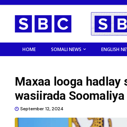
HOME
SOMALI NEWS
ENGLISH N
Maxaa looga hadlay s
wasiirada Soomaliya
September 12, 2024