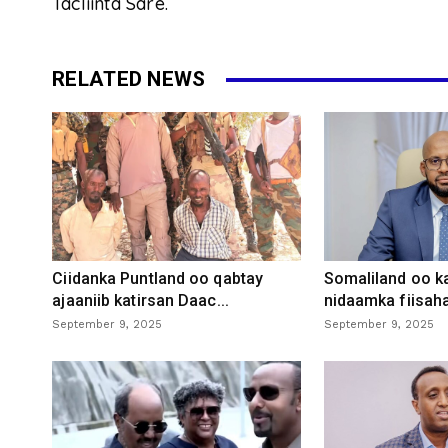
Tacliinta Sare.
RELATED NEWS
Ciidanka Puntland oo qabtay
Somaliland oo k
ajaaniib katirsan Daac...
nidaamka fiisaha
September 9, 2025
September 9, 2025