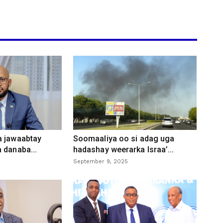
a jawaabtay
Soomaaliya oo si adag uga
 danaba...
hadashay weerarka Israa’...
September 9, 2025