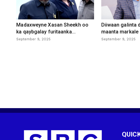
Madaxweyne Xasan Sheekh oo
Diiwaan galinta
ka qaybgalay furitaanka...
maanta markale d
September 9, 2025
September 9, 2025
QUICK