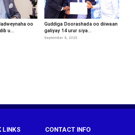
 dadweynaha oo
Guddiga Doorashada oo diiwaan
ib u...
galiyay 14 urur siya...
September 6, 2025
 LINKS
CONTACT INFO