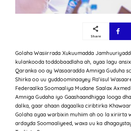
Share
Golaha Wasiirrada Xukuumadda Jamhuuriyadd
kulankooda toddobaadlaha ah, ayaa lagu ansi
Qaranka oo ay Wasaaradda Amniga Guduha so
Shirka oo uu guddoominaayey Ra’iisul Wasaa
Federaalka Soomaaliya Mudane Saalax Axmed
Amniga Gudaha iyo Gaashaandhigga looga dha
dalka, gaar ahaan dagaalka ciribtirka Khawaarii
Golaha ayaa warbixin muhiim ah oo la xiriirta
ardayda Soomaaliyeed, waxa uu ka dhagaysta