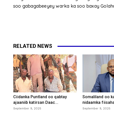
soo gabagabeeyey warka ka soo baxay Golaha
RELATED NEWS
Ciidanka Puntland oo qabtay
Somaliland oo k
ajaaniib katirsan Daac...
nidaamka fiisaha
September 9, 2025
September 9, 2025