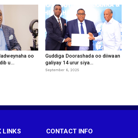
 dadweynaha oo
Guddiga Doorashada oo diiwaan
ib u...
galiyay 14 urur siya...
September 6, 2025
 LINKS
CONTACT INFO