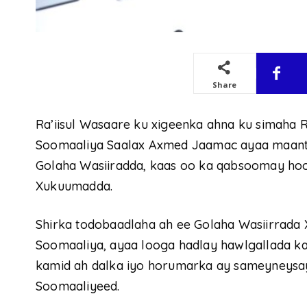
Share
Ra’iisul Wasaare ku xigeenka ahna ku simaha
Soomaaliya Saalax Axmed Jaamac ayaa maanta
Golaha Wasiiradda, kaas oo ka qabsoomay hoo
Xukuumadda.
Shirka todobaadlaha ah ee Golaha Wasiirrad
Soomaaliya, ayaa looga hadlay hawlgallada k
kamid ah dalka iyo horumarka ay sameyneysay
Soomaaliyeed.