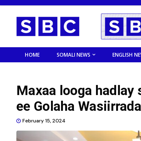
HOME
SOMALI NEWS
ENGLISH N
Maxaa looga hadlay 
ee Golaha Wasiirrad
February 15, 2024