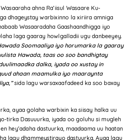
 Wasaaraha ahna Ra’iisul Wasaare Ku-
a dhageystay warbixinno la xiriira amniga
-Shabaab Wasaaradaha Gaashaandhigga iyo
aha laga gaaray howlgalladii ugu danbeeyey.
 Hawada Soomaaliya iyo horumarka la gaaray
ulista Hawada, taas oo soo bandhigtay
 duulimaadka dalka, iyada oo xustay in
 guud ahaan maamulka iyo maaraynta
iya,”
sida lagu warsaxaafadeed ka soo baxay
a, ayaa golaha warbixin ka siisay halka uu
o-tirka Dasuuurka, iyada oo goluhu si mugleh
een hey’adaha dastuurka, maadaama uu haatan
ha lagu dhammeystirayo dastuurka. Ayaa lagu