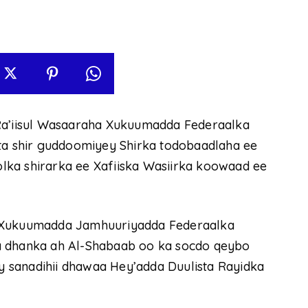
 Ra’iisul Wasaaraha Xukuumadda Federaalka
 shir guddoomiyey Shirka todobaadlaha ee
lka shirarka ee Xafiiska Wasiirka koowaad ee
a Xukuumadda Jamhuuriyadda Federaalka
a dhanka ah Al-Shabaab oo ka socdo qeybo
 sanadihii dhawaa Hey’adda Duulista Rayidka