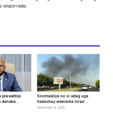
 Wasiirrada.
a jawaabtay
Soomaaliya oo si adag uga
 danaba...
hadashay weerarka Israa’...
September 9, 2025