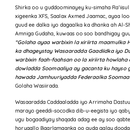
Shirka oo u guddoominayey ku-simaha Ra’iisul
xigeenka XFS, Saalax Axmed Jaamac, ayaa loog
guud ee dalka iyo dagaalka ka dhanka ah Al
Amniga Gudaha, kuwaas oo soo bandhigay guul
“Golaha ayaa warbixin la xiriirta maamulka
ka dhageystay Wasaaradda Gaadiidka iyo Du
warbixin faah-faahsan oo la xiriirta howlaha
dowladda Soomaaliya ay gacanta ku hayso
hawada Jamhuuriyadda Federaalka Soomaal
Golaha Wasiirada.
Wasaaradda Caddaaladda iyo Arrimaha Dastuurk
marayo geeddi-socodka dib-u-eegista iyo qaby
ugu bogaadiyay shaqada adag ee ay soo qabt
horyaallo Baarlamaanka oo guda galay dooda