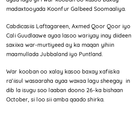
madaxtooyada Koonfur Galbeed Soomaaliya.
Cabdicasiis Laftagareen, Axmed Qoor Qoor iyo
Cali Guudlaawe ayaa lasoo wariyay inay diideen
saxiixa war-murtiyeed ay ka maqan yihiin
maamullada Jubbaland iyo Puntland.
War kooban oo xalay kasoo baxay xafiiska
ra’iisul wasaaraha ayaa waxaa lagu sheegay in
dib la isugu soo laaban doono 26-ka bishaan
October, si loo sii amba qaado shirka.