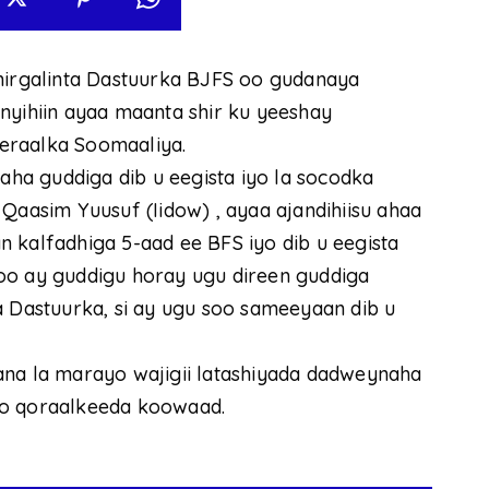
 hirgalinta Dastuurka BJFS oo gudanaya
nyihiin ayaa maanta shir ku yeeshay
eraalka Soomaaliya.
ha guddiga dib u eegista iyo la socodka
Qaasim Yuusuf (Iidow) , ayaa ajandihiisu ahaa
 kalfadhiga 5-aad ee BFS iyo dib u eegista
KMG oo ay guddigu horay ugu direen guddiga
a Dastuurka, si ay ugu soo sameeyaan dib u
ana la marayo wajigii latashiyada dadweynaha
 qoraalkeeda koowaad.