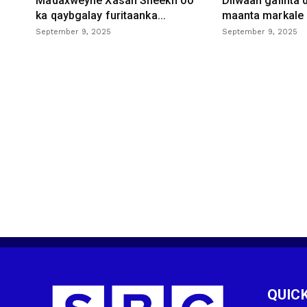
Madaxweyne Xasan Sheekh oo
Diiwaan galinta
ka qaybgalay furitaanka...
maanta markale d
September 9, 2025
September 9, 2025
QUICK