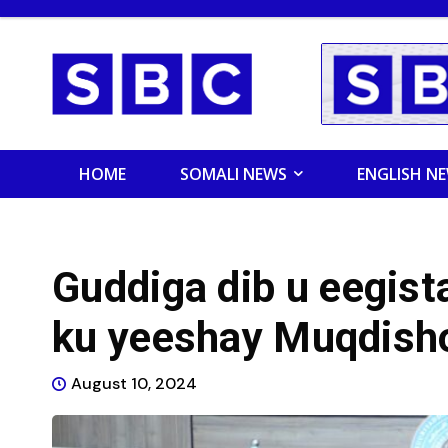
HOME
SOMALI NEWS
ENGLISH N
Guddiga dib u eegist
ku yeeshay Muqdish
August 10, 2024