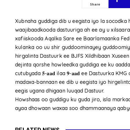
Share
Xubnaha guddiga dib u eegista iyo la socodka
waajibaadkooda dastuuriga ah ee ay u xilsaara
xafiiskooda Aqalka Sare ee Baarlamaanka Fed
kulanka oo uu shir guddoominayey guddoomiya
hirgalinta Dastuurk ee BJFS Xildhibaan Xuseen 
dejinta qorshe howleedka guddiga ee ku aaddan
cutubyada 𝟓-𝐚𝐚𝐝 ilaa 𝟗-𝐚𝐚𝐝 ee Dastuurka 
madaxa-bannaan ee dib u eegista iyo hirgelint
eegis ugana dhigaan luuqad Dastuur.
Howshaas oo guddigu ku guda jiro, isla marka
ayaa dhowaan waxaa soo dhammaanaya qabyo
RELATED NEWS