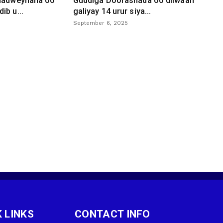
 dadweynaha oo
Guddiga Doorashada oo diiwaan
ib u...
galiyay 14 urur siya...
September 6, 2025
 LINKS
CONTACT INFO