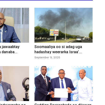
a jawaabtay
Soomaaliya oo si adag uga
 danaba...
hadashay weerarka Israa’...
September 9, 2025