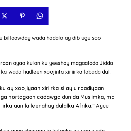
u billaawday wada hadalo ay dib ugu soo
.
iraan ayaa kulan ku yeeshay magaalada Jidda
a wada hadleen xoojinta xiriirka labada dal.
ay xoojiyaan xiriirka si ay u raadiyaan
 uga hortagaan cadawga dunida Muslimka, ma
irka aan la leenahay dalalka Afrika.”
Ayuu
liya ayaa sheegay in kulanka ay uga wada