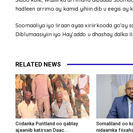
hadleen arrimo ay kamid yihiin dib u eegis ay 
Soomaaliya iyo Iiraan ayaa xiriirkooda go’ay 
Diblumaasiyiin iyo Hay’addo u dhashay dalka II
RELATED NEWS
Ciidanka Puntland oo qabtay
Somaliland oo k
ajaaniib katirsan Daac...
nidaamka fiisaha