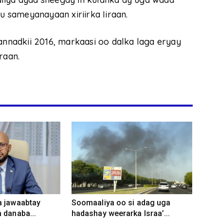
ku sameyanayaan xiriirka Iiraan.
sannadkii 2016, markaasi oo dalka laga eryay
raan.
a jawaabtay
Soomaaliya oo si adag uga
 danaba...
hadashay weerarka Israa’...