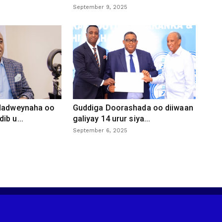
September 9, 2025
 dadweynaha oo
Guddiga Doorashada oo diiwaan
ib u...
galiyay 14 urur siya...
September 6, 2025