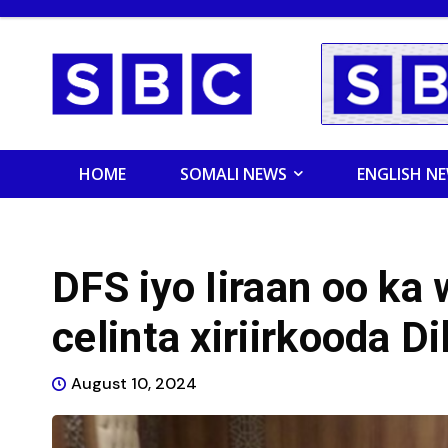
HOME
SOMALI NEWS
ENGLISH N
DFS iyo Iiraan oo ka
celinta xiriirkooda 
August 10, 2024