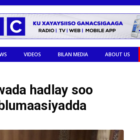
EWS
VIDEOS
BILAN MEDIA
ABOUT US
 wada hadlay soo
Diblumaasiyadda