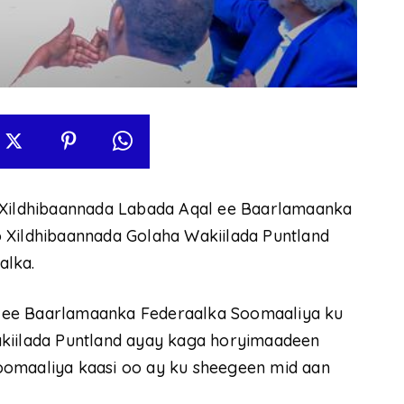
n Xildhibaannada Labada Aqal ee Baarlamaanka
 Xildhibaannada Golaha Wakiilada Puntland
alka.
 ee Baarlamaanka Federaalka Soomaaliya ku
akiilada Puntland ayay kaga horyimaadeen
oomaaliya kaasi oo ay ku sheegeen mid aan