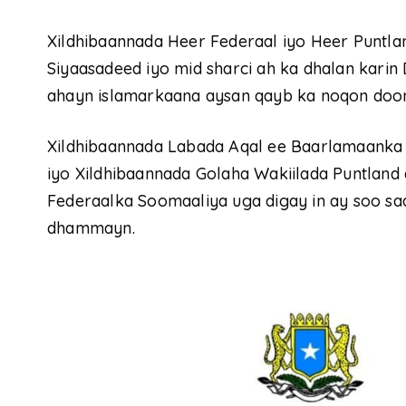
Xildhibaannada Heer Federaal iyo Heer Puntla
Siyaasadeed iyo mid sharci ah ka dhalan karin 
ahayn islamarkaana aysan qayb ka noqon doon
Xildhibaannada Labada Aqal ee Baarlamaanka
iyo Xildhibaannada Golaha Wakiilada Puntlan
Federaalka Soomaaliya uga digay in ay soo sa
dhammayn.