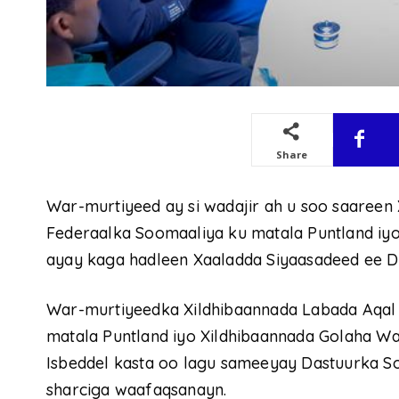
Share
War-murtiyeed ay si wadajir ah u soo saaree
Federaalka Soomaaliya ku matala Puntland iyo
ayay kaga hadleen Xaaladda Siyaasadeed ee D
War-murtiyeedka Xildhibaannada Labada Aqal
matala Puntland iyo Xildhibaannada Golaha W
Isbeddel kasta oo lagu sameeyay Dastuurka S
sharciga waafaqsanayn.