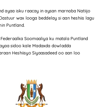
nd ayaa isku raacay in aysan marnaba Natiijo
Dastuur wax looga beddelay si aan heshiis lagu
in Puntland.
 Federaalka Soomaaliya ku matala Puntland
d ayaa sidoo kale Madaxda dowladda
araan Heshiisyo Siyaasadeed oo aan loo