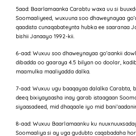
5aad: Baarlamaanka Carabtu waxa uu si buuxd
Soomaaliyeed, wuxuuna soo dhaweynayaa go’
qaadista cunaqabateynta hubka ee saaranaa J
bishii Janaayo 1992-kii.
6-aad: Wuxuu soo dhaweynayaa go’aankii dow
dibadda oo gaaraya 4.5 bilyan oo doolar, kad
maamulka maaliyadda dalka.
7-aad: Wuxuu ugu baaqayaa dalalka Carabta, 
deeq bixiyayaasha inay garab istaagaan Sooma
siyaasadeed, mid dhaqaale iyo mid bani’aadani
8-aad: Wuxuu Baarlamaanku ku nuuxnuuxsaday 
Soomaaliya si ay uga gudubto caqabadaha hor