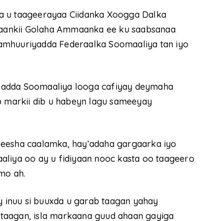
a u taageerayaa Ciidanka Xoogga Dalka
aankii Golaha Ammaanka ee ku saabsanaa
amhuuriyadda Federaalka Soomaaliya tan iyo
ladda Soomaaliya looga cafiyay deymaha
ib markii dib u habeyn lagu sameeyay
beesha caalamka, hay’adaha gargaarka iyo
aliya oo ay u fidiyaan nooc kasta oo taageero
mo ah.
inuu si buuxda u garab taagan yahay
taagan, isla markaana guud ahaan gayiga