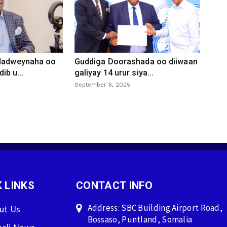
 dadweynaha oo
Guddiga Doorashada oo diiwaan
ib u...
galiyay 14 urur siya...
September 6, 2025
 LINKS
CONTACT INFO
Address: SBC Building Airport Road,
ut Us
Bossaso, Puntland, Somalia