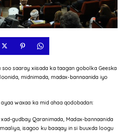
soo saaray xiisada ka taagan gobolka Geeska
illoonida, midnimada, madax-bannaanida iyo
 ayaa waxaa ka mid ahaa qodobadan:
agu xad-gudbay Qaranimada, Madax-bannaanida
aaliya, isagoo ku baaqay in si buuxda loogu