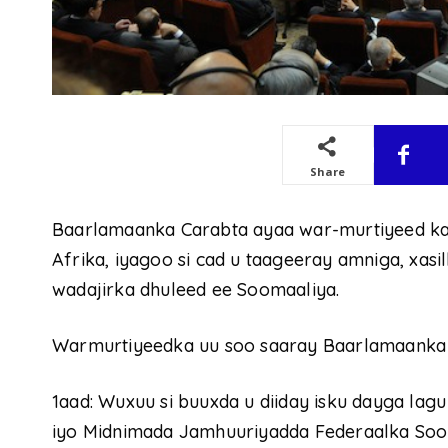
Share
Baarlamaanka Carabta ayaa war-murtiyeed ka 
Afrika, iyagoo si cad u taageeray amniga, xas
wadajirka dhuleed ee Soomaaliya.
Warmurtiyeedka uu soo saaray Baarlamaanka
1aad: Wuxuu si buuxda u diiday isku dayga l
iyo Midnimada Jamhuuriyadda Federaalka Soom