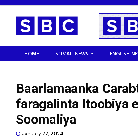
HOME
SOMALI NEWS
ENGLISH N
Baarlamaanka Carabt
faragalinta Itoobiya
Soomaliya
January 22, 2024