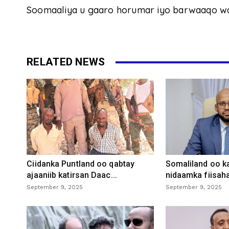
Soomaaliya u gaaro horumar iyo barwaaqo wa
RELATED NEWS
Ciidanka Puntland oo qabtay
Somaliland oo k
ajaaniib katirsan Daac...
nidaamka fiisaha
September 9, 2025
September 9, 2025