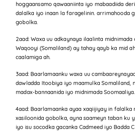
hoggaansamo qawaaniinta iyo mabaadiida der
dalalka iyo inaan la faragelinin. arrimahooda g
gobolka.
2aad: Waxa uu adkaynaya ilaalinta midnimada 
Waqooyi (Somaliland) ay tahay qayb ka mid a
caalamiga ah.
3aad: Baarlamaanku waxa uu cambaareynayaa 
dawladda Itoobiya iyo maamulka Somaliland,
madax-bannaanida iyo midnimada Soomaaliya.
4aad: Baarlamaanka ayaa xaqiijiyay in falalka 
xasiloonida gobolka, ayna saameyn taban ku y
iyo isu socodka gacanka Cadmeed iyo Badda C