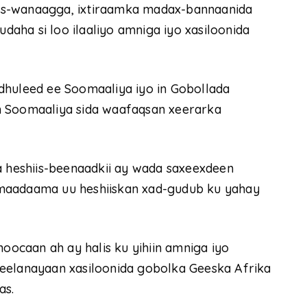
is-wanaagga, ixtiraamka madax-bannaanida
udaha si loo ilaaliyo amniga iyo xasiloonida
dhuleed ee Soomaaliya iyo in Gobollada
h Soomaaliya sida waafaqsan xeerarka
heshiis-beenaadkii ay wada saxeexdeen
 maadaama uu heshiiskan xad-gudub ku yahay
noocaan ah ay halis ku yihiin amniga iyo
eelanayaan xasiloonida gobolka Geeska Afrika
as.